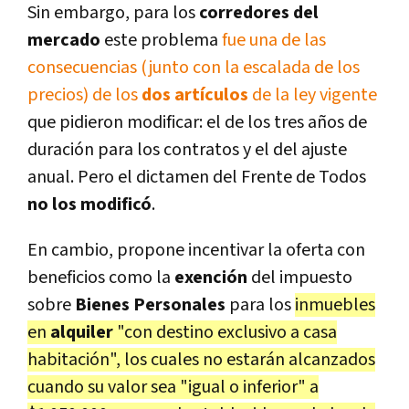
Sin embargo, para los
corredores del
mercado
este problema
fue una de las
consecuencias (junto con la escalada de los
precios) de los
dos artículos
de la ley vigente
que pidieron modificar: el de los tres años de
duración para los contratos y el del ajuste
anual. Pero el dictamen del Frente de Todos
no los modificó
.
En cambio, propone incentivar la oferta con
beneficios como la
exención
del impuesto
sobre
Bienes Personales
para los
inmuebles
en
alquiler
"con destino exclusivo a casa
habitación", los cuales no estarán alcanzados
cuando su valor sea "igual o inferior" a