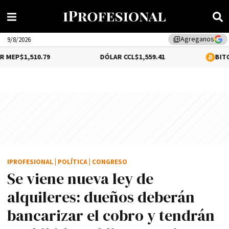
Agreganos
library_add
9/8/2026
79
DÓLAR CCL
$1,559.41
BITCOIN
0.39%
$64
IPROFESIONAL
|
POLÍTICA
|
CONGRESO
Se viene nueva ley de
alquileres: dueños deberán
bancarizar el cobro y tendrán