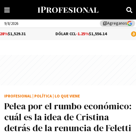
Agreganos
library_add
9/8/2026
1
DÓLAR CCL
-1.25%
$1,556.14
BITCOIN
$64,
IPROFESIONAL
|
POLÍTICA
|
LO QUE VIENE
Pelea por el rumbo económico:
cuál es la idea de Cristina
detrás de la renuncia de Feletti