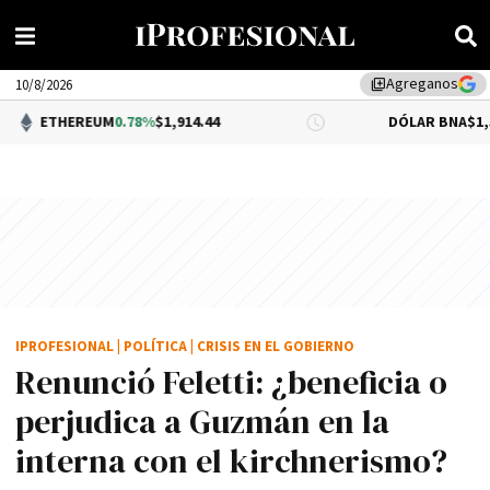
Agreganos
library_add
10/8/2026
EUM
0.78%
$1,914.44
DÓLAR BNA
$1,520.00
IPROFESIONAL
|
POLÍTICA
|
CRISIS EN EL GOBIERNO
Renunció Feletti: ¿beneficia o
perjudica a Guzmán en la
interna con el kirchnerismo?