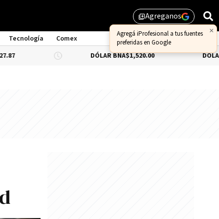
Agreganos
library_add
×
Agregá iProfesional a tus fuentes
Tecnología
Comex
preferidas en Google
DÓLAR BNA
$1,520.00
DÓLAR BLUE
-0.3
ad