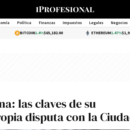
nomía
Política
Finanzas
Impuestos
Legales
Negocios
Management
BITCOIN
1.4%
$65,182.00
ETHEREUM
1.47%
$1,927.87
na: las claves de su
ropia disputa con la Ciud