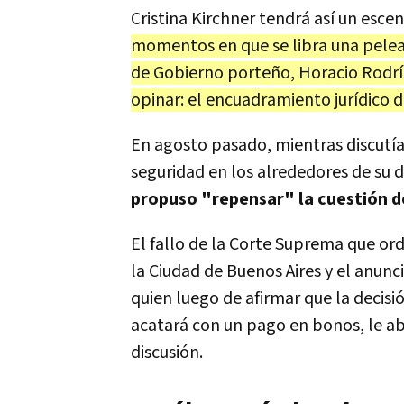
Cristina Kirchner tendrá así un escen
momentos en que se libra una pelea p
de Gobierno porteño, Horacio Rodríg
opinar: el encuadramiento jurídico d
En agosto pasado, mientras discutí
seguridad en los alrededores de su 
propuso "repensar" la cuestión 
El fallo de la Corte Suprema que or
la Ciudad de Buenos Aires y el anunc
quien luego de afirmar que la decis
acatará con un pago en bonos, le ab
discusión.