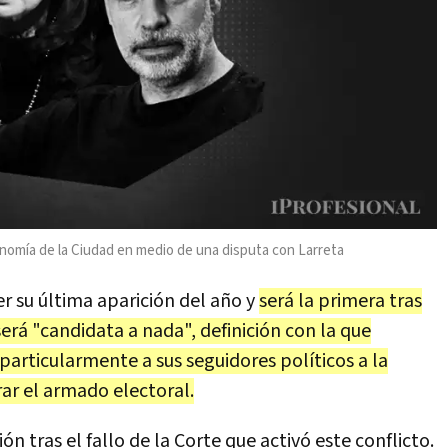
onomía de la Ciudad en medio de una disputa con Larreta
er su última aparición del año y
será la primera tras
erá "candidata a nada", definición con la que
 particularmente a sus seguidores políticos a la
ar el armado electoral.
n tras el fallo de la Corte que activó este conflicto.