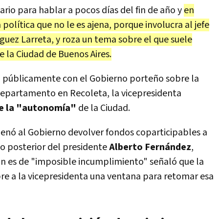
ario para hablar a pocos días del fin de año y
en
olítica que no le es ajena, porque involucra al jefe
uez Larreta, y roza un tema sobre el que suele
e la Ciudad de Buenos Aires.
a públicamente con el Gobierno porteño sobre la
departamento en Recoleta, la vicepresidenta
de la "autonomía"
de la Ciudad.
denó al Gobierno devolver fondos coparticipables a
io posterior del presidente
Alberto Fernández
,
ión es de "imposible incumplimiento" señaló que la
re a la vicepresidenta una ventana para retomar esa