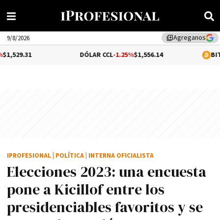
Agreganos
library_add
9/8/2026
DÓLAR CCL
-1.25%
$1,556.14
BITCOIN
-0.04%
$
IPROFESIONAL
|
POLÍTICA
|
INTERNA OFICIALISTA
Elecciones 2023: una encuesta
pone a Kicillof entre los
presidenciables favoritos y se