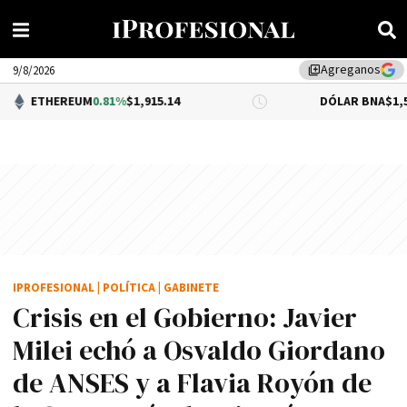
Agreganos
library_add
9/8/2026
EUM
0.81%
$1,915.14
DÓLAR BNA
$1,520.00
IPROFESIONAL
|
POLÍTICA
|
GABINETE
Crisis en el Gobierno: Javier
Milei echó a Osvaldo Giordano
de ANSES y a Flavia Royón de