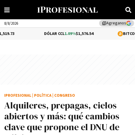
Agreganos
library_add
8/8/2026
DÓLAR CCL
1.09%
$1,576.54
BITCOIN
0.35%
$64,7
IPROFESIONAL
|
POLÍTICA
|
CONGRESO
Alquileres, prepagas, cielos
abiertos y más: qué cambios
clave que propone el DNU de