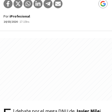
Por
iProfesional
14/03/2024
- 17:15hs
l debate por el mega DNU de
Javier Mile
i