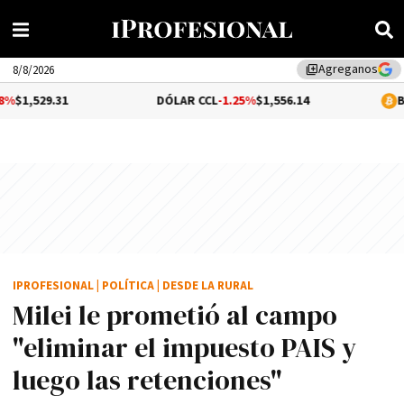
Agreganos
library_add
8/8/2026
1
DÓLAR CCL
-1.25%
$1,556.14
BITCOIN
-0.
IPROFESIONAL
|
POLÍTICA
|
DESDE LA RURAL
Milei le prometió al campo
"eliminar el impuesto PAIS y
luego las retenciones"