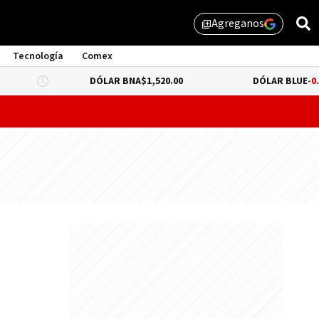
Agreganos
library_add
Tecnología
Comex
DÓLAR BNA
$1,520.00
DÓLAR BLUE
-0.66%
$1,530
probar lo que queda de "propiedad privada" y evitar un dur