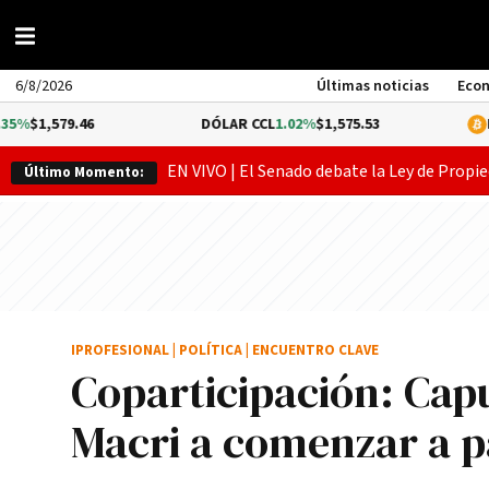
6/8/2026
Últimas noticias
Eco
.46
DÓLAR CCL
1.02%
$1,575.53
BITCOIN
-0
EN VIVO | El Senado debate la Ley de Propie
Último Momento:
IPROFESIONAL
|
POLÍTICA
|
ENCUENTRO CLAVE
Coparticipación: Cap
Macri a comenzar a p