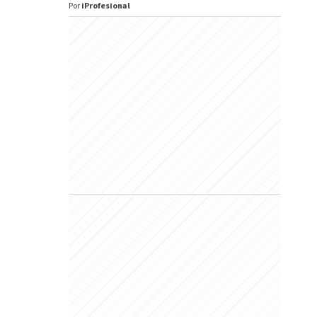
Por
iProfesional