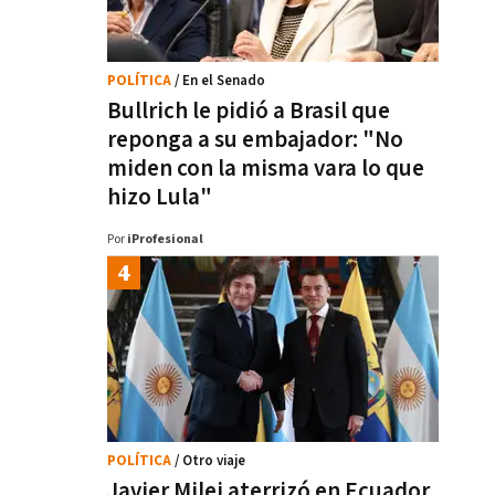
POLÍTICA
/ En el Senado
Bullrich le pidió a Brasil que
reponga a su embajador: "No
miden con la misma vara lo que
hizo Lula"
Por
iProfesional
POLÍTICA
/ Otro viaje
Javier Milei aterrizó en Ecuador