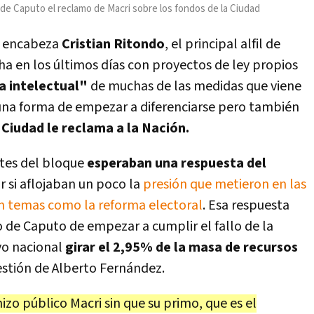
s de Caputo el reclamo de Macri sobre los fondos de la Ciudad
e encabeza
Cristian Ritondo
, el principal alfil de
ha en los últimos días con proyectos de ley propios
ía intelectual"
de muchas de las medidas que viene
 una forma de empezar a diferenciarse pero también
 Ciudad le reclama a la Nación.
ntes del bloque
esperaban una respuesta del
r si aflojaban un poco la
presión que metieron en las
n temas como la reforma electoral
. Esa respuesta
 de Caputo de empezar a cumplir el fallo de la
vo nacional
girar el 2,95% de la masa de recursos
estión de Alberto Fernández.
zo público Macri sin que su primo, que es el