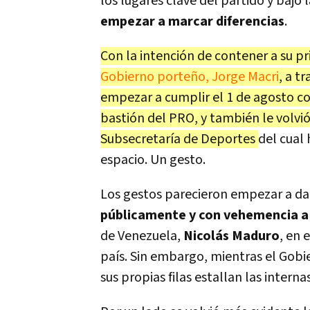
los lugares clave del partido y bajó 
empezar a marcar diferencias
.
Con la intención de contener a su pri
Gobierno porteño, Jorge Macri
, a t
empezar a cumplir el 1 de agosto con
bastión del PRO, y también le volvi
Subsecretaría de Deportes
del cual 
espacio. Un gesto.
Los gestos parecieron empezar a dar
públicamente y con vehemencia a
de Venezuela,
Nicolás Maduro
, en 
país. Sin embargo, mientras el Gob
sus propias filas estallan las internas