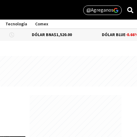
Agreganos
library_add
Tecnología
Comex
DÓLAR BNA
$1,520.00
DÓLAR BLUE
-0.66%
$1,530.0