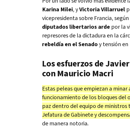
Por un lado se volvió más evidente l
Karina Milei
, y
Victoria Villarruel
p
vicepresidenta sobre Francia, según l
diputados libertarios arde
por la v
represores de la dictadura en la cárc
rebeldía en el Senado
y tensión en
Los esfuerzos de Javier
con Mauricio Macri
Estas peleas que empiezan a minar 
funcionamiento de los bloques del o
paz dentro del equipo de ministros t
Jefatura de Gabinete y descompensa
de manera notoria.