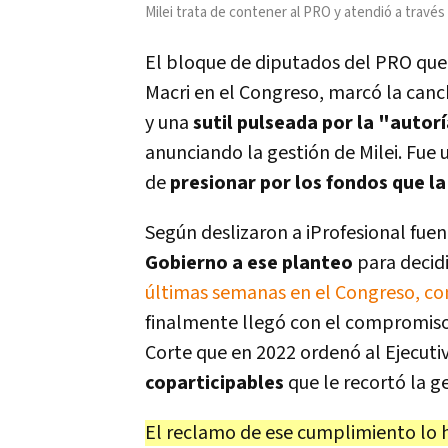
Milei trata de contener al PRO y atendió a travé
El bloque de diputados del PRO qu
Macri en el Congreso, marcó la canc
y una
sutil pulseada por la "autor
anunciando la gestión de Milei. Fue
de
presionar por los fondos que la
Según deslizaron a iProfesional fue
Gobierno a ese planteo
para decidi
últimas semanas en el Congreso, co
finalmente llegó con el compromiso
Corte que en 2022 ordenó al Ejecuti
coparticipables
que le recortó la g
El reclamo de ese cumplimiento lo hi