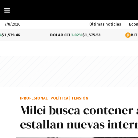
7/8/2026
Últimas noticias
Eco
6
DÓLAR CCL
1.02%
$1,575.53
BITCOIN
-0.3
IPROFESIONAL
|
POLÍTICA
|
TENSIÓN
Milei busca contener 
estallan nuevas inter