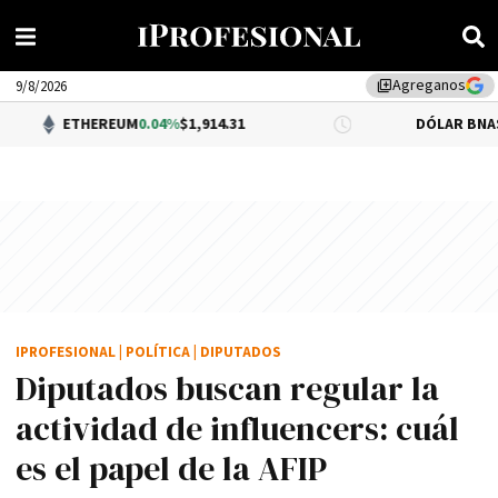
Agreganos
library_add
9/8/2026
HEREUM
0.04%
$1,914.31
DÓLAR BNA
$1,520.00
IPROFESIONAL
|
POLÍTICA
|
DIPUTADOS
Diputados buscan regular la
actividad de influencers: cuál
es el papel de la AFIP