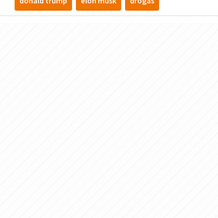
donald trump
elon musk
drogas