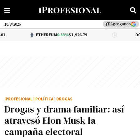
Agreganos
library_add
10/8/2026
ETHEREUM
0.33%
$1,926.79
DÓLAR BNA
$1,
IPROFESIONAL
|
POLÍTICA
|
DROGAS
Drogas y drama familiar: así
atravesó Elon Musk la
campaña electoral