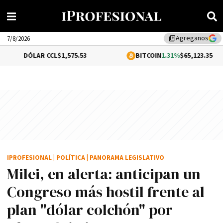
Agreganos
library_add
7/8/2026
AR CCL
$1,575.53
BITCOIN
1.31%
$65,123.35
IPROFESIONAL
|
POLÍTICA
|
PANORAMA LEGISLATIVO
Milei, en alerta: anticipan un
Congreso más hostil frente al
plan "dólar colchón" por