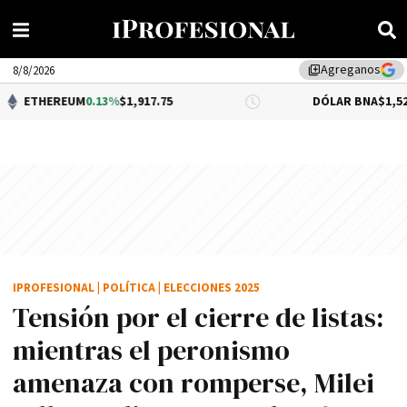
Agreganos
library_add
8/8/2026
EUM
0.13%
$1,917.75
DÓLAR BNA
$1,520.00
IPROFESIONAL
|
POLÍTICA
|
ELECCIONES 2025
Tensión por el cierre de listas:
mientras el peronismo
amenaza con romperse, Milei