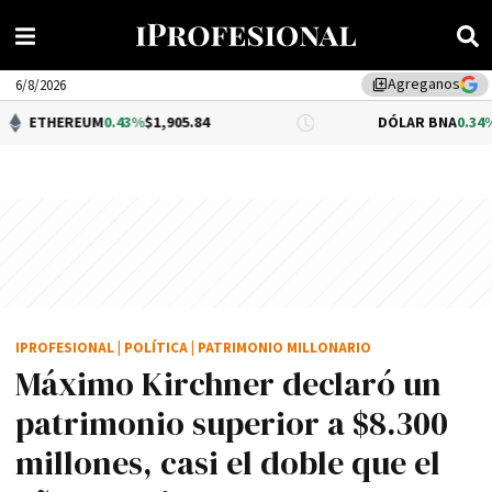
Agreganos
library_add
6/8/2026
UM
0.43%
$1,905.84
DÓLAR BNA
0.34%
$1,520.00
IPROFESIONAL
|
POLÍTICA
|
PATRIMONIO MILLONARIO
Máximo Kirchner declaró un
patrimonio superior a $8.300
millones, casi el doble que el