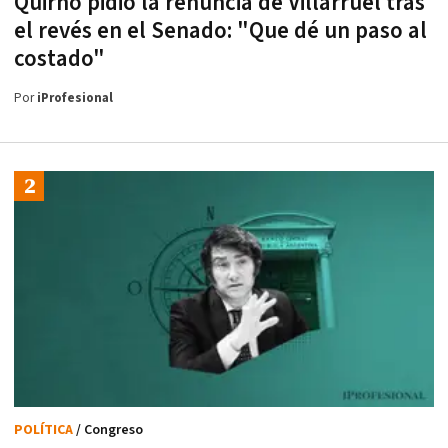
Quirno pidió la renuncia de Villarruel tras
el revés en el Senado: "Que dé un paso al
costado"
Por
iProfesional
POLÍTICA
/ Congreso