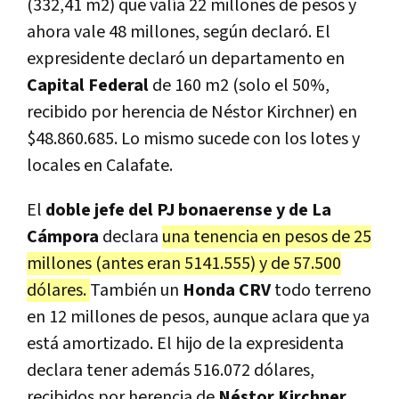
(332,41 m2) que valía 22 millones de pesos y
ahora vale 48 millones, según declaró. El
expresidente declaró un departamento en
Capital Federal
de 160 m2 (solo el 50%,
recibido por herencia de Néstor Kirchner) en
$48.860.685. Lo mismo sucede con los lotes y
locales en Calafate.
El
doble jefe del PJ bonaerense y de La
Cámpora
declara
una tenencia en pesos de 25
millones (antes eran 5141.555) y de 57.500
dólares.
También un
Honda CRV
todo terreno
en 12 millones de pesos, aunque aclara que ya
está amortizado. El hijo de la expresidenta
declara tener además 516.072 dólares,
recibidos por herencia de
Néstor Kirchner
.