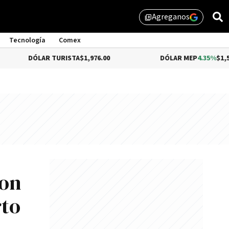
Agreganos
library_add
Tecnología
Comex
ÓLAR TURISTA
$1,976.00
DÓLAR MEP
4.35%
$1,579.46
con
rto