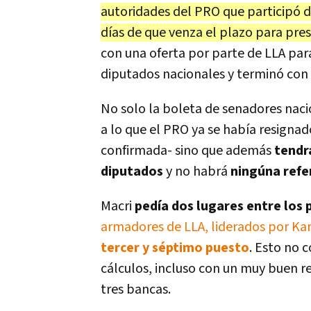
autoridades del PRO que participó d
días de que venza el plazo para pres
con una oferta por parte de LLA par
diputados nacionales y terminó con 
No solo la boleta de senadores naci
a lo que el PRO ya se había resignad
confirmada- sino que además
tendrá
diputados
y no habrá
ningúna refe
Macri
pedía dos lugares entre los 
armadores de LLA, liderados por Kari
tercer y séptimo puesto
. Esto no 
cálculos, incluso con un muy buen r
tres bancas.