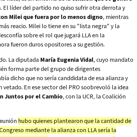
n
. El líder del partido no quiso sufrir otra derrota y
on Milei que fuera por lo menos digno
, mientras
ás reacio. Milei lo tiene en su "lista negra" y la
sconfía sobre el rol que jugará LLA en la
ora fueron duros opositores a su gestión.
do. La diputada
María Eugenia Vidal
, cuyo mandato
én forma parte del grupo de dirigentes
bía dicho que no sería canddidata de esa alianza y
an vetado. En ese sector del PRO soobrevoló la idea
ión Juntos por el Cambio
, con la UCR, la Coalición
reunión
hubo quienes plantearon que la cantidad de
Congreso mediante la alianza con LLA sería la