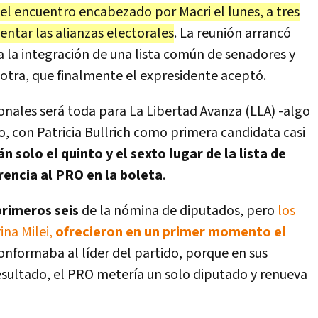
el encuentro encabezado por Macri el lunes, a tres
entar las alianzas electorales
. La reunión arrancó
a la integración de una lista común de senadores y
otra, que finalmente el expresidente aceptó.
onales será toda para La Libertad Avanza (LLA) -algo
o, con Patricia Bullrich como primera candidata casi
n solo el quinto y el sexto lugar de la lista de
rencia al PRO en la boleta
.
primeros seis
de la nómina de diputados, pero
los
na Milei,
ofrecieron en un primer momento el
conformaba al líder del partido, porque en sus
esultado, el PRO metería un solo diputado y renueva