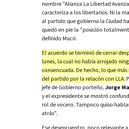
nombre "Alianza La Libertad Avanza",
caracteriza a los libertarios. Ni la 
al partido que gobierna la Ciudad h
quedó en pie la "posición totalment
definido Macri.
El acuerdo se terminó de cerrar des
lunes, la cual no había arrojado ni
consencuada. De hecho, lo que más s
del partido por la relacón con LLA.
P
jefe de Gobierno porteño,
Jorge Ma
y el expresidente se mostró confund
rol de vocero. Tampoco quiso hablar
atrás".
Ese desencuentro, poco relevante a l