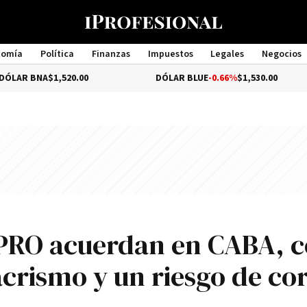
nomía
Política
Finanzas
Impuestos
Legales
Negocios
Management
A
$1,520.00
DÓLAR BLUE
-0.66%
$1,530.00
D
l PRO acuerdan en CABA, 
crismo y un riesgo de co