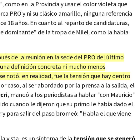
 como en la Provincia y usar el color violeta que
marca PRO y ni su clásico amarillo, ninguna referencia
ace 18 años. En cuanto al reparto de candidaturas,
e dominante" de la tropa de Milei, como la había
pués de la reunión en la sede del PRO del último
nguna definición concreta ni mucho menos
e notó, en realidad, fue la tensión que hay dentro
or caso, al ser abordado por la prensa a la salida, el
cri
, mandó a los periodistas a hablar "con Mauricio"
ido cuando le dijeron que su primo le había dado el
 y para salir del paso bromeó: "Habla el que viene
a vista, es un síntoma de la
tensión que se generó