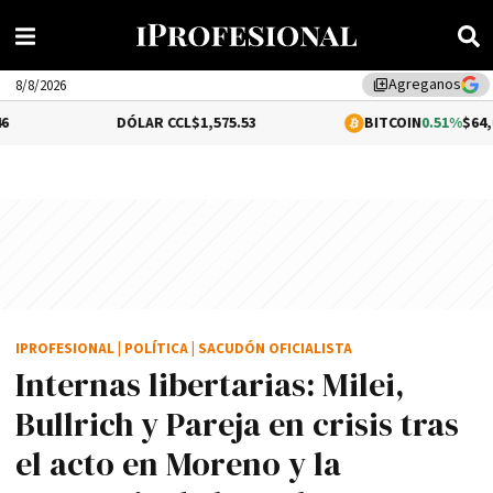
Agreganos
library_add
8/8/2026
DÓLAR CCL
$1,575.53
BITCOIN
0.51%
$64,601.81
IPROFESIONAL
|
POLÍTICA
|
SACUDÓN OFICIALISTA
Internas libertarias: Milei,
Bullrich y Pareja en crisis tras
el acto en Moreno y la