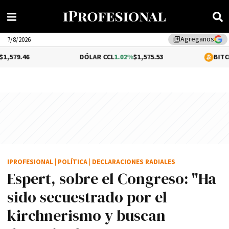
Agreganos
library_add
7/8/2026
DÓLAR CCL
1.02%
$1,575.53
BITCOIN
-0.2%
$6
IPROFESIONAL
|
POLÍTICA
|
DECLARACIONES RADIALES
Espert, sobre el Congreso: "Ha
sido secuestrado por el
kirchnerismo y buscan