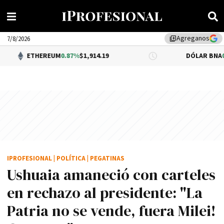
Agreganos
library_add
7/8/2026
HEREUM
0.87%
$1,914.19
DÓLAR BNA
0.34%
$1,520
IPROFESIONAL
|
POLÍTICA
|
PEGATINAS
Ushuaia amaneció con carteles
en rechazo al presidente: "La
Patria no se vende, fuera Milei!