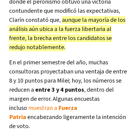
donde el peronismo obtuvo una victoria
contundente que modificó las expectativas,
Clarín constató que,
aunque la mayoría de los
análisis aún ubica a la fuerza libertaria al
frente, la brecha entre los candidatos se
redujo notablemente.
En el primer semestre del año, muchas
consultoras proyectaban una ventaja de entre
8 y 10 puntos para Milei; hoy, los números se
reducen a
entre 3 y 4 puntos
, dentro del
margen de error. Algunas encuestas
incluso
muestran a
Fuerza
Patria
encabezando ligeramente la intención
de voto.