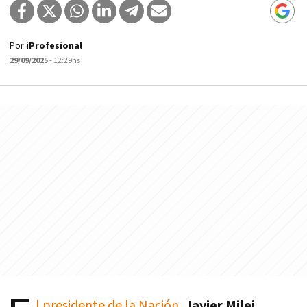
Por
iProfesional
29/09/2025
- 12:29hs
l presidente de la Nación
,
Javier Milei
,