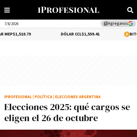
Agreganos
library_add
7/8/2026
0.79
DÓLAR CCL
$1,559.41
BITCOIN
0.39%
$6
IPROFESIONAL
|
POLÍTICA
|
ELECCIONES ARGENTINA
Elecciones 2025: qué cargos se
eligen el 26 de octubre