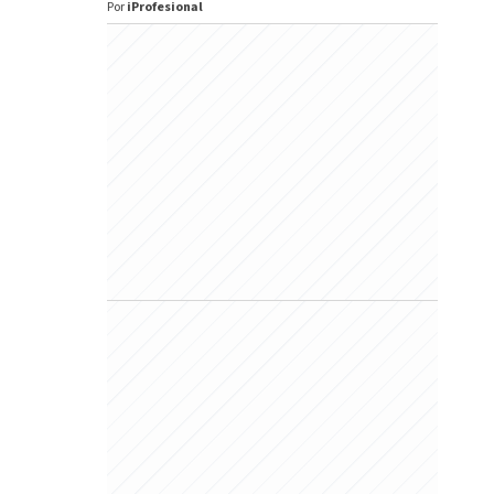
Por
iProfesional