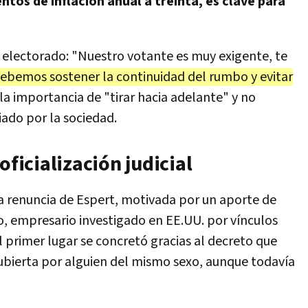
ntos de inflación anual a treinta, es clave para
l electorado: "Nuestro votante es muy exigente, te
ebemos sostener la continuidad del rumbo y evitar
la importancia de "tirar hacia adelante" y no
iado por la sociedad.
oficialización judicial
 la renuncia de Espert, motivada por un aporte de
, empresario investigado en EE.UU. por vínculos
l primer lugar se concretó gracias al decreto que
ubierta por alguien del mismo sexo, aunque todavía