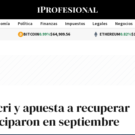
nomía
Política
Finanzas
Impuestos
Legales
Negocios
Management
BITCOIN
0.99%
$64,909.56
ETHEREUM
0.82%
$1,915.34
cri y apuesta a recuperar
iciparon en septiembre