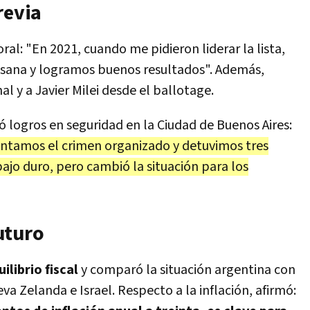
revia
oral: "En 2021, cuando me pidieron liderar la lista,
ana y logramos buenos resultados". Además,
l y a Javier Milei desde el ballotage.
ó logros en seguridad en la Ciudad de Buenos Aires:
entamos el crimen organizado y detuvimos tres
ajo duro, pero cambió la situación para los
uturo
uilibrio fiscal
y comparó la situación argentina con
va Zelanda e Israel. Respecto a la inflación, afirmó: