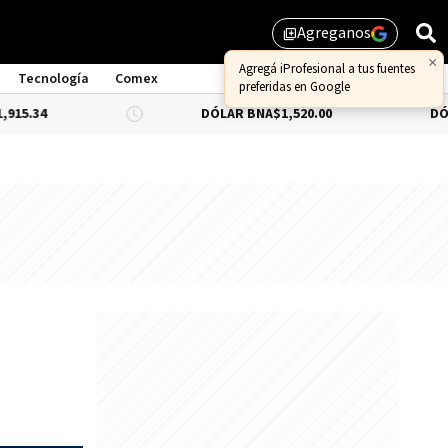
Agreganos
library_add
×
Agregá iProfesional a tus fuentes
Tecnología
Comex
preferidas en Google
DÓLAR BNA
$1,520.00
DÓLAR BLUE
-