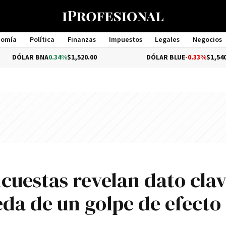
nomía
Política
Finanzas
Impuestos
Legales
Negocios
Management
BNA
0.34%
$1,520.00
DÓLAR BLUE
-0.33%
$1,540.00
cuestas revelan dato cla
eda de un golpe de efecto