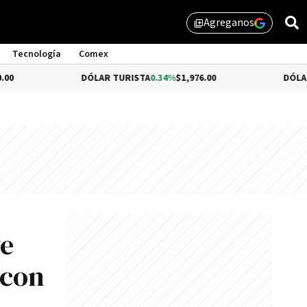
Agreganos
library_add
Tecnología
Comex
DÓLAR TURISTA
0.34%
$1,976.00
DÓLAR MEP
-0.54
ve
 con