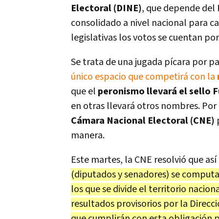
Electoral (DINE)
, que depende del 
consolidado a nivel nacional para ca
legislativas los votos se cuentan por 
Se trata de una jugada pícara por p
único espacio que competirá con la
que el
peronismo llevará el sello 
en otras llevará otros nombres. Por
Cámara Nacional Electoral (CNE)
manera.
Este martes, la CNE resolvió que as
(diputados y senadores) se computa
los que se divide el territorio naci
resultados provisorios por la Direcc
que cumplirán con esta obligación p