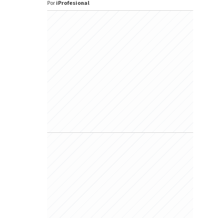
Por
iProfesional