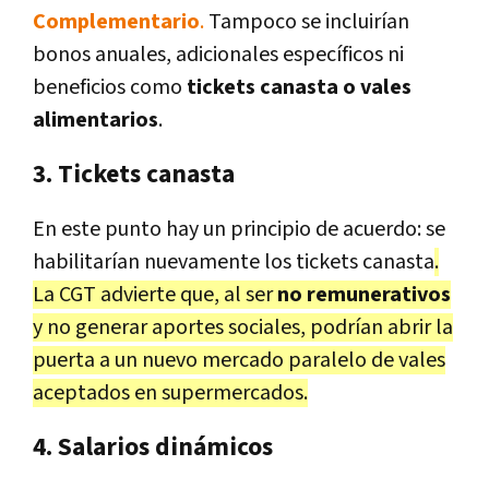
Complementario
.
Tampoco se incluirían
bonos anuales, adicionales específicos ni
beneficios como
tickets canasta o vales
alimentarios
.
3. Tickets canasta
En este punto hay un principio de acuerdo: se
habilitarían nuevamente los tickets canasta
.
La CGT advierte que, al ser
no remunerativos
y no generar aportes sociales, podrían abrir la
puerta a un nuevo mercado paralelo de vales
aceptados en supermercados.
4. Salarios dinámicos