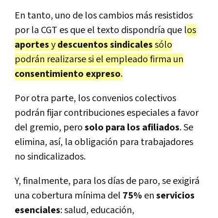
En tanto, uno de los cambios más resistidos
por la CGT es que el texto dispondría que l
os
aportes
y
descuentos sindicales
sólo
podrán realizarse si el empleado firma un
consentimiento expreso
.
Por otra parte, los convenios colectivos
podrán fijar contribuciones especiales a favor
del gremio, pero
solo para los afiliados
. Se
elimina, así, la obligación para trabajadores
no sindicalizados.
Y, finalmente, para los días de paro, se exigirá
una cobertura mínima del
75%
en
servicios
esenciales
: salud, educación,