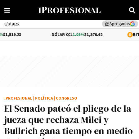
Agreganos
library_add
8/8/2026
DÓLAR CCL
1.09%
$1,576.62
BITCOIN
0.13%
IPROFESIONAL
|
POLÍTICA
|
CONGRESO
El Senado pateó el pliego de la
jueza que rechaza Milei y
Bullrich gana tiempo en medio