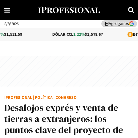
Agreganos
library_add
8/8/2026
DÓLAR CCL
1.22%
$1,578.67
BITCOIN
-0.44
IPROFESIONAL
|
POLÍTICA
|
CONGRESO
Desalojos exprés y venta de
tierras a extranjeros: los
puntos clave del proyecto de