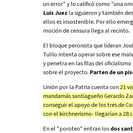
un error" y lo calificó como "una om
Luis Juez
la siguieron y también des
ellos es insostenible. Por ello eme
moción de censura llega al recinto.
El bloque peronista que lideran Jos
Tullio intenta operar sobre ese male
y penetra en las filas del oficialism
sobre el proyecto.
Parten de un pis
Unión por la Patria cuenta con
21 vo
mandamás santiagueño Gerardo Zamor
conseguir el apoyo de los tres de C
con el kirchnerismo- llegarían a 28 
En el "poroteo" entran los
dos san