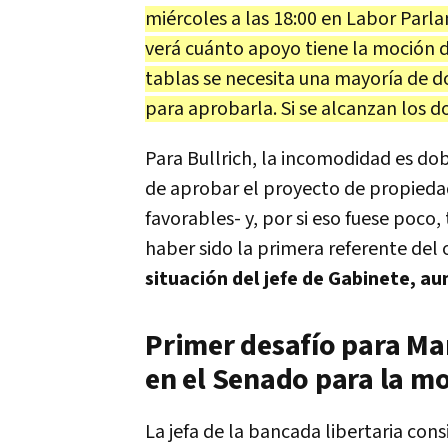
miércoles a las 18:00 en Labor Parla
verá cuánto apoyo tiene la moción d
tablas se necesita una mayoría de d
para aprobarla. Si se alcanzan los d
Para Bullrich, la incomodidad es dob
de aprobar el proyecto de propiedad
favorables- y, por si eso fuese poco
haber sido la primera referente del 
situación del jefe de Gabinete, au
Primer desafío para Ma
en el Senado para la m
La jefa de la bancada libertaria co