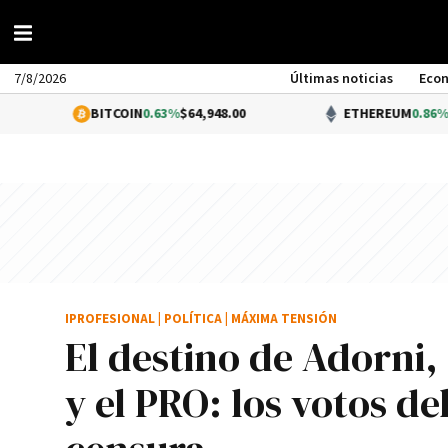
7/8/2026
Últimas noticias
Eco
BITCOIN
0.63%
$64,948.00
ETHEREUM
0.86%
$1,913.96
IPROFESIONAL
|
POLÍTICA
|
MÁXIMA TENSIÓN
El destino de Adorni,
y el PRO: los votos d