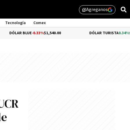
Agreganos
library_add
Tecnología
Comex
 BLUE
-0.33%
$1,540.00
DÓLAR TURISTA
0.34%
$1,976.00
 UCR
de