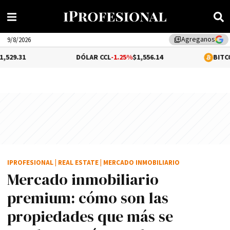
Agreganos
library_add
9/8/2026
DÓLAR CCL
-1.25%
$1,556.14
BITCOIN
0.25%
$64,
IPROFESIONAL
|
REAL ESTATE
|
MERCADO INMOBILIARIO
Mercado inmobiliario
premium: cómo son las
propiedades que más se