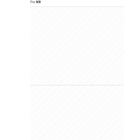
Por
NB