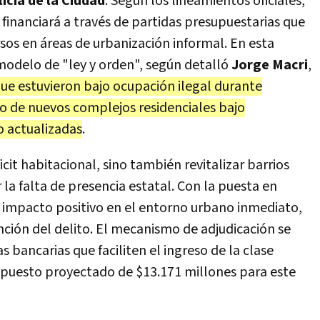
icía de la Ciudad
. Según los lineamientos oficiales,
 financiará a través de partidas presupuestarias que
sos en áreas de urbanización informal. En esta
 modelo de "ley y orden", según detalló
Jorge Macri
,
que estuvieron bajo ocupación ilegal durante
o de nuevos complejos residenciales bajo
 actualizadas
.
icit habitacional, sino también revitalizar barrios
a falta de presencia estatal. Con la puesta en
 impacto positivo en el entorno urbano inmediato,
nción del delito. El mecanismo de adjudicación se
 bancarias que faciliten el ingreso de la clase
upuesto proyectado de $13.171 millones para este