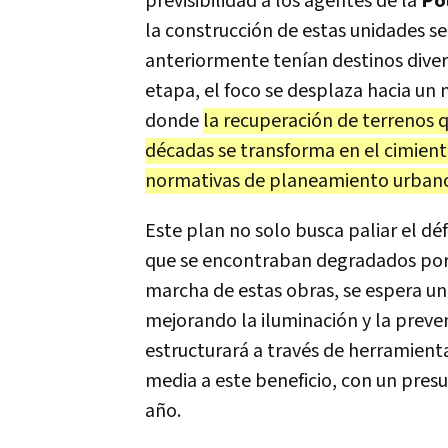
previsibilidad a los agentes de la
Pol
la construcción de estas unidades se
anteriormente tenían destinos diver
etapa, el foco se desplaza hacia un
donde
la recuperación de terrenos 
décadas se transforma en el cimient
normativas de planeamiento urbano
Este plan no solo busca paliar el déf
que se encontraban degradados por l
marcha de estas obras, se espera un
mejorando la iluminación y la preve
estructurará a través de herramientas
media a este beneficio, con un pres
año.