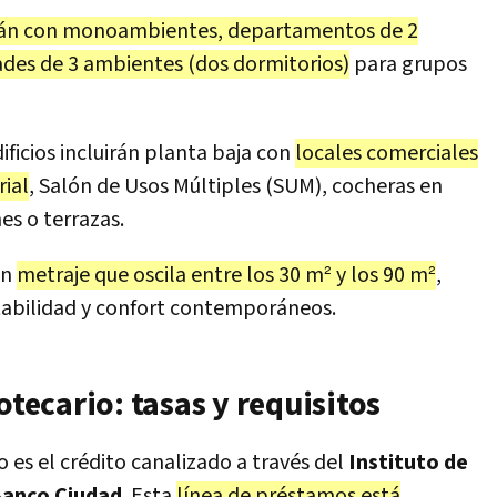
rán con monoambientes, departamentos de 2
ades de 3 ambientes (dos dormitorios)
para grupos
ificios incluirán planta baja con
locales comerciales
ial
, Salón de Usos Múltiples (SUM), cocheras en
es o terrazas.
un
metraje que oscila entre los 30 m² y los 90 m²
,
tabilidad y confort contemporáneos.
otecario: tasas y requisitos
o es el crédito canalizado a través del
Instituto de
anco Ciudad
. Esta
línea de préstamos está