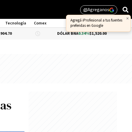
Agreganos
library_add
×
Agregá iProfesional a tus fuentes
Tecnología
Comex
preferidas en Google
DÓLAR BNA
0.34%
$1,520.00
DÓLAR B
sas