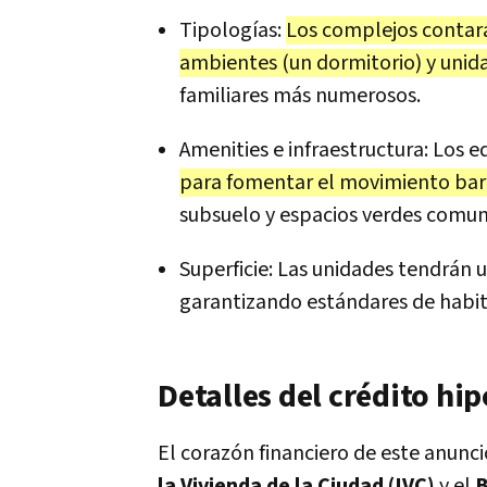
Tipologías:
Los complejos conta
ambientes (un dormitorio) y unid
familiares más numerosos.
Amenities e infraestructura: Los ed
para fomentar el movimiento barr
subsuelo y espacios verdes comun
Superficie: Las unidades tendrán 
garantizando estándares de habi
Detalles del crédito hip
El corazón financiero de este anunci
la Vivienda de la Ciudad (IVC)
y el
B