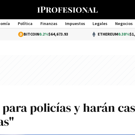
nomía
Política
Finanzas
Impuestos
Legales
Negocios
Management
BITCOIN
0.2%
$64,673.93
ETHEREUM
0.38%
$1,904.70
para policías y harán ca
as"