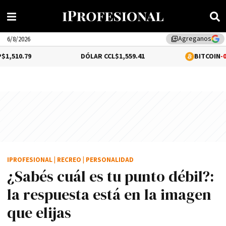
Agreganos
library_add
6/8/2026
DÓLAR CCL
$1,559.41
BITCOIN
-0.02%
$64,52
IPROFESIONAL
|
RECREO
|
PERSONALIDAD
¿Sabés cuál es tu punto débil?:
la respuesta está en la imagen
que elijas