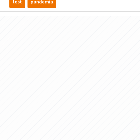
test
pandemia