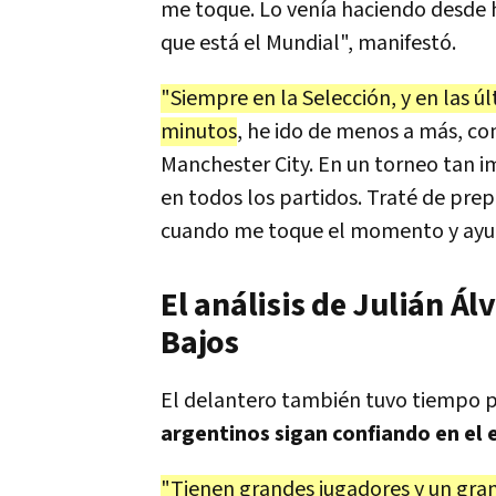
me toque. Lo venía haciendo desde
que está el Mundial", manifestó.
"Siempre en la Selección, y en las 
minutos
, he ido de menos a más, co
Manchester City. En un torneo tan i
en todos los partidos. Traté de pr
cuando me toque el momento y ayud
El análisis de Julián Ál
Bajos
El delantero también tuvo tiempo pa
argentinos sigan confiando en el 
"Tienen grandes jugadores y un gran