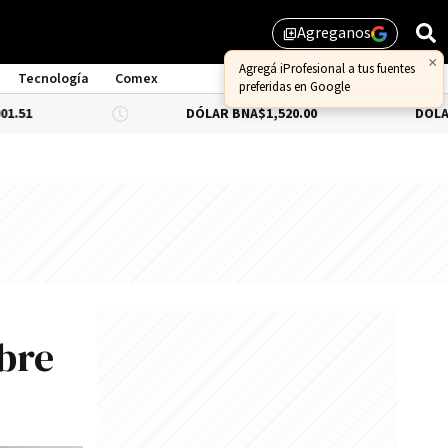
Agreganos
library_add
Tecnología
Comex
DÓLAR BNA
$1,520.00
DÓLAR BLUE
-0.66
obre