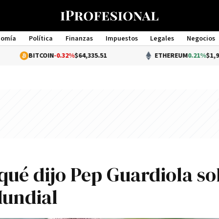
nomía
Política
Finanzas
Impuestos
Legales
Negocios
Management
COIN
-0.32%
$64,335.51
ETHEREUM
0.21%
$1,901.51
 qué dijo Pep Guardiola s
Mundial