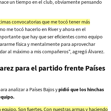
 hace un tiempo en el club, obviamente pensando
últimas convocatorias que me tocó tener más
mo me tocó hacerlo en River y ahora en el
mportante que hay que ser eficientes como equipo
epararme física y mentalmente para aprovechar
ar al máximo a mis compañeros", agregó Álvarez.
varez para el partido frente Países
ra analizar a Países Bajos y
pidió que los hinchas
equipo.
 equipo. Son fuertes. Con nuestras armas y haciendo