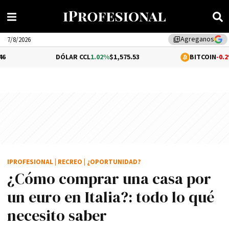
Agreganos
library_add
7/8/2026
DÓLAR CCL
1.02%
$1,575.53
BITCOIN
-0.2%
$64,416.01
IPROFESIONAL
|
RECREO
|
¿OPORTUNIDAD?
¿Cómo comprar una casa por
un euro en Italia?: todo lo qué
necesito saber