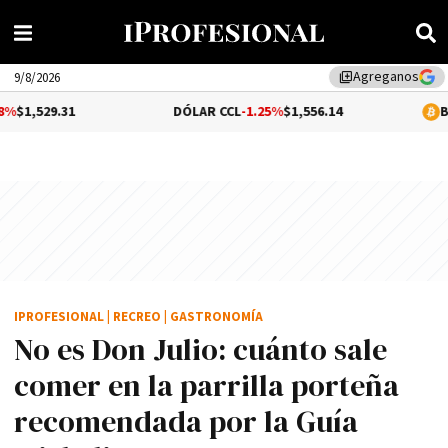
Agreganos
library_add
9/8/2026
DÓLAR CCL
-1.25%
$1,556.14
BITCOIN
-0.06%
IPROFESIONAL
|
RECREO
|
GASTRONOMÍA
No es Don Julio: cuánto sale
comer en la parrilla porteña
recomendada por la Guía