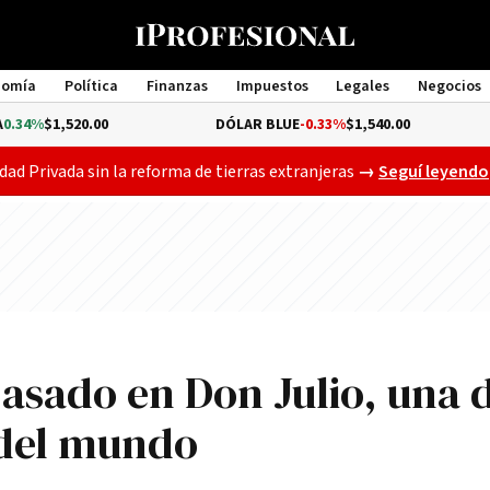
nomía
Política
Finanzas
Impuestos
Legales
Negocios
Management
,520.00
DÓLAR BLUE
-0.33%
$1,540.00
DÓLA
Gobierno busca a
dad Privada sin la reforma de tierras extranjeras
→
Seguí leyendo
asado en Don Julio, una 
 del mundo