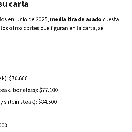
su carta
ios en junio de 2025,
media tira de asado
cuesta
os otros cortes que figuran en la carta, se
0
ak): $70.600
teak, boneless): $77.100
 sirloin steak): $84.500
.000