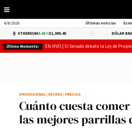
6/8/2026
Últimas noticias
Eco
ETHEREUM
0.41%
$1,905.45
DÓLAR BNA
0.34%
$1
EN VIVO | El Senado debate la Ley de Propie
Último Momento:
IPROFESIONAL
|
RECREO
|
PRECIOS
Cuánto cuesta comer 
las mejores parrillas