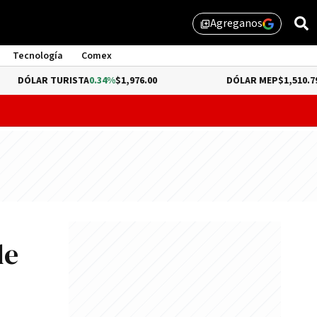
Agreganos
library_add
Tecnología
Comex
R TURISTA
0.34%
$1,976.00
DÓLAR MEP
$1,510.79
probar lo que queda de "propiedad privada" y evitar un dur
de