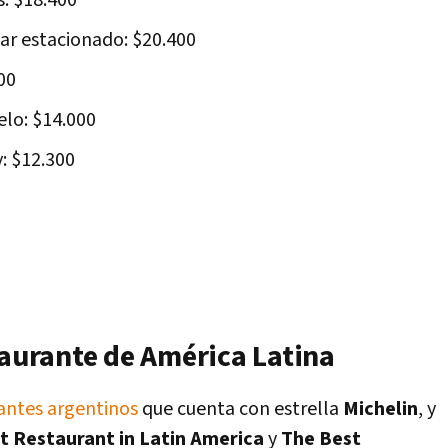
s: $18.400
ar estacionado: $20.400
00
lo: $14.000
: $12.300
taurante de América Latina
rantes argentinos
que cuenta con estrella
Michelin
, y
t Restaurant in Latin America
y
The Best