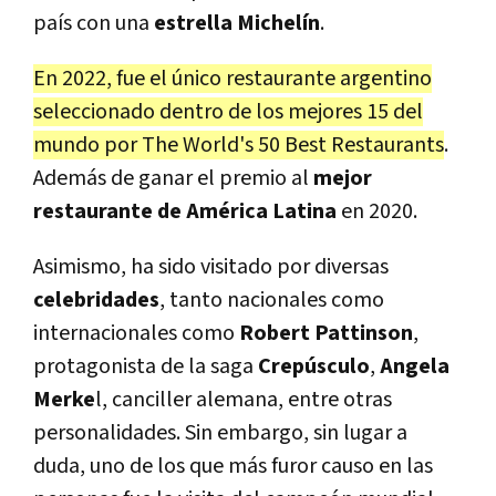
país con una
estrella Michelín
.
En 2022, fue el único restaurante argentino
seleccionado dentro de los mejores 15 del
mundo por The World's 50 Best Restaurants
.
Además de ganar el premio al
mejor
restaurante de América Latina
en 2020.
Asimismo, ha sido visitado por diversas
celebridades
, tanto nacionales como
internacionales como
Robert Pattinson
,
protagonista de la saga
Crepúsculo
,
Angela
Merke
l, canciller alemana, entre otras
personalidades. Sin embargo, sin lugar a
duda, uno de los que más furor causo en las