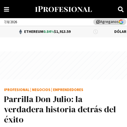
Agreganos
library_add
7/8/2026
ETHEREUM
0.84%
$1,913.59
DÓLAR BNA
0.34%
$
IPROFESIONAL
|
NEGOCIOS
|
EMPRENDEDORES
Parrilla Don Julio: la
verdadera historia detrás del
éxito