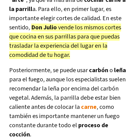
"
arte
", ya que va más allá de
cocinar carne a
la parrill
a. Para ello, en primer lugar, es
importante elegir cortes de calidad. En este
sentido,
Don Julio
vende los mismos cortes
que cocina en sus parrillas para que puedas
trasladar la experiencia del lugar en la
comodidad de tu hogar.
Posteriormente, se puede usar
carbón
o
leña
para el fuego, aunque los especialistas suelen
recomendar la leña por encima del carbón
vegetal. Además, la parrilla debe estar bien
caliente antes de colocar la
carne
, como
también es importante mantener un fuego
constante durante todo el
proceso de
cocción
.