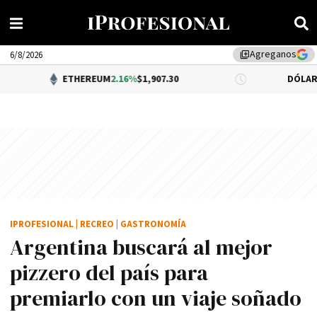
Agreganos
library_add
6/8/2026
ETHEREUM
2.16%
$1,907.30
DÓLAR BNA
0.34%
$1
IPROFESIONAL
|
RECREO
|
GASTRONOMÍA
Argentina buscará al mejor
pizzero del país para
premiarlo con un viaje soñado