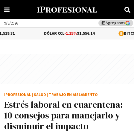
Agreganos
library_add
9/8/2026
DÓLAR CCL
-1.25%
$1,556.14
BITCOIN
0.06%
$64
IPROFESIONAL
|
SALUD
|
TRABAJO EN AISLAMIENTO
Estrés laboral en cuarentena:
10 consejos para manejarlo y
disminuir el impacto