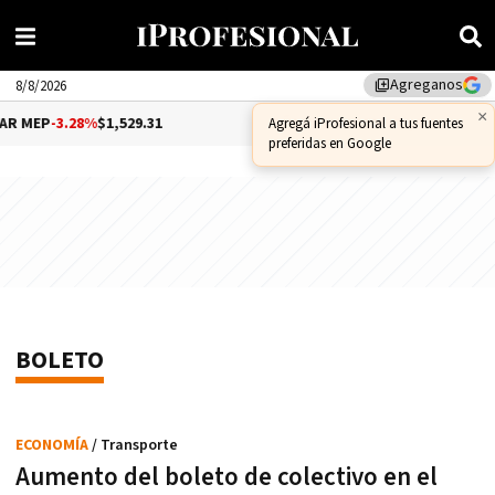
Agreganos
library_add
8/8/2026
×
 MEP
-3.28%
$1,529.31
DÓLAR CCL
-1.25%
$1,556.14
Agregá iProfesional a tus fuentes
preferidas en Google
BOLETO
ECONOMÍA
/ Transporte
Aumento del boleto de colectivo en el