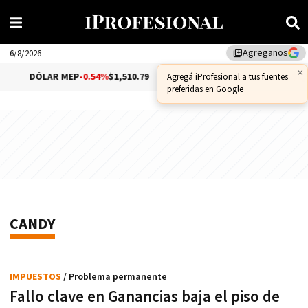
Agreganos
library_add
6/8/2026
×
DÓLAR MEP
-0.54%
$1,510.79
DÓLAR CCL
-0.72%
$1,5
Agregá iProfesional a tus fuentes
preferidas en Google
CANDY
IMPUESTOS
/ Problema permanente
Fallo clave en Ganancias baja el piso de