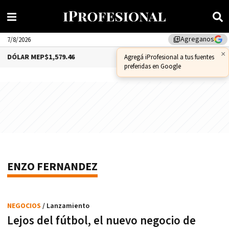
Agreganos
library_add
7/8/2026
×
DÓLAR MEP
$1,579.46
DÓLAR CCL
$1,575.53
Agregá iProfesional a tus fuentes
preferidas en Google
ENZO FERNANDEZ
NEGOCIOS
/ Lanzamiento
Lejos del fútbol, el nuevo negocio de