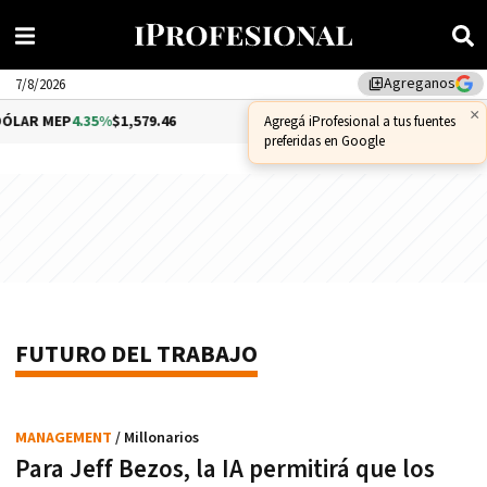
Agreganos
library_add
7/8/2026
×
LAR MEP
4.35%
$1,579.46
DÓLAR CCL
1.02%
$1,575.53
Agregá iProfesional a tus fuentes
preferidas en Google
FUTURO DEL TRABAJO
MANAGEMENT
/ Millonarios
Para Jeff Bezos, la IA permitirá que los