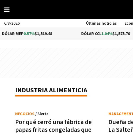
6/8/2026
Últimas noticias
Eco
LAR MEP
0.57%
$1,519.48
DÓLAR CCL
1.04%
$1,575.76
INDUSTRIA ALIMENTICIA
NEGOCIOS
/ Alerta
MANAGEMEN
Por qué cerró una fábrica de
Dueña de
papas fritas congeladas que
La Salteñ