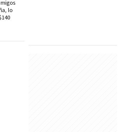
 amigos
ña, lo
 $140