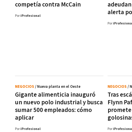
competía contra McCain
adeudan 
alerta p
Por
iProfesional
Por
iProfesiona
NEGOCIOS
/ Nueva planta en el Oeste
NEGOCIOS
/ 
Gigante alimenticia inauguró
Tras esc
un nuevo polo industrial y busca
Flynn Pa
sumar 500 empleados: cómo
promete 
aplicar
golosina
Por
iProfesional
Por
iProfesiona