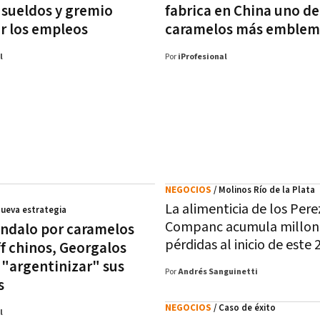
sueldos y gremio
fabrica en China uno de
or los empleos
caramelos más emblem
l
Por
iProfesional
NEGOCIOS
/ Molinos Río de la Plata
La alimenticia de los Pere
Nueva estrategia
Companc acumula millon
ándalo por caramelos
pérdidas al inicio de este 
ff chinos, Georgalos
"argentinizar" sus
Por
Andrés Sanguinetti
s
NEGOCIOS
/ Caso de éxito
l