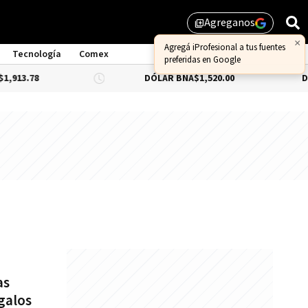
Agreganos
library_add
×
Agregá iProfesional a tus fuentes
Tecnología
Comex
preferidas en Google
13.78
DÓLAR BNA
$1,520.00
DÓLA
as
galos