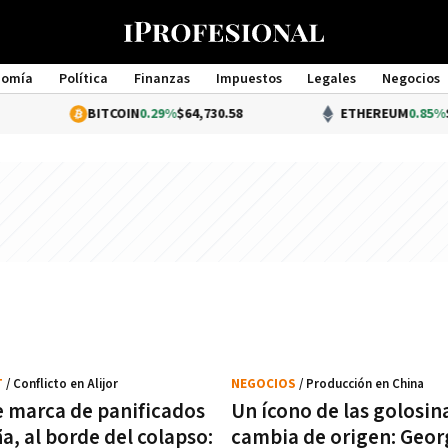
nomía
Política
Finanzas
Impuestos
Legales
Negocios
Management
BITCOIN
0.29%
$64,730.58
ETHEREUM
0.85%
$1,9
T
/ Conflicto en Alijor
NEGOCIOS
/ Producción en China
 marca de panificados
Un ícono de las golosin
a, al borde del colapso:
cambia de origen: Geor