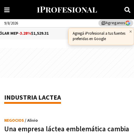
Agreganos
library_add
9/8/2026
×
LAR MEP
-3.28%
$1,529.31
DÓLAR CCL
-1.25%
$1,556.14
Agregá iProfesional a tus fuentes
preferidas en Google
INDUSTRIA LACTEA
NEGOCIOS
/ Alivio
Una empresa láctea emblemática cambia