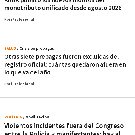
ARBA publicó los nuevos montos del
monotributo unificado desde agosto 2026
Por
iProfesional
SALUD
/ Crisis en prepagas
Otras siete prepagas fueron excluidas del
registro oficial: cuántas quedaron afuera en
lo que va del año
Por
iProfesional
POLÍTICA
/ Movilización
Violentos incidentes fuera del Congreso
entre la Policía y manifestantes: hay al