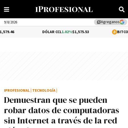
Agreganos
library_add
9/8/2026
DÓLAR CCL
1.02%
$1,575.53
BITCOIN
-0.46%
$6
IPROFESIONAL
|
TECNOLOGÍA
|
Demuestran que se pueden
robar datos de computadoras
sin Internet a través de la red