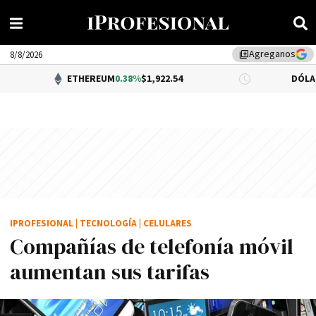
Agreganos
library_add
8/8/2026
ETHEREUM
0.38%
$1,922.54
DÓLAR BNA
$1,520
IPROFESIONAL
|
TECNOLOGÍA
|
CELULARES
Compañías de telefonía móvil
aumentan sus tarifas