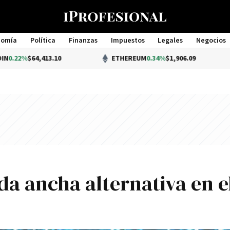
nomía
Política
Finanzas
Impuestos
Legales
Negocios
Management
,413.10
ETHEREUM
0.34%
$1,906.09
da ancha alternativa en e