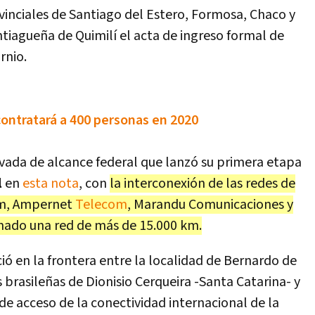
vinciales de Santiago del Estero, Formosa, Chaco y
antiagueña de Quimilí el acta de ingreso formal de
rnio.
contratará a 400 personas en 2020
rivada de alcance federal que lanzó su primera etapa
l
en
esta nota
, con
la interconexión de las redes de
com, Ampernet
Telecom
, Marandu Comunicaciones y
ado una red de más de 15.000 km.
ció en la frontera entre la localidad de Bernardo de
s brasileñas de Dionisio Cerqueira -Santa Catarina- y
e acceso de la conectividad internacional de la