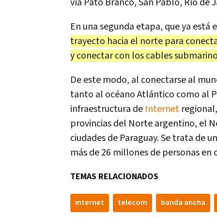
vía Pato Branco, San Pablo, Río de J
En una segunda etapa, que ya está 
trayecto hacia el norte para conecta
y conectar con los cables submarino
De este modo, al conectarse al mund
tanto al océano Atlántico como al Pa
infraestructura de
Internet
regional
provincias del Norte argentino, el Nor
ciudades de Paraguay. Se trata de un
más de 26 millones de personas en c
TEMAS RELACIONADOS
internet
telecom
banda ancha