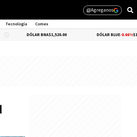
Agreganos
library_add
Tecnología
Comex
DÓLAR BNA
$1,520.00
DÓLAR BLUE
-0.66%
$1,530.00
l