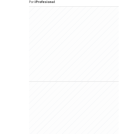
Por
iProfesional