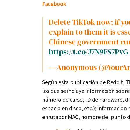
Facebook
Delete TikTok now; if you know someone that is using it
explain to them it is es
Chinese government run
https://t.co/J7N9FS7PvG
— Anonymous (@YourAn
Según esta publicación de Reddit, 
los que se incluye información sobre
número de curso, ID de hardware, d
espacio en disco, etc.); información 
enrutador MAC, nombre del punto de