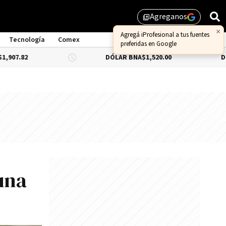
Agreganos
library_add
×
Agregá iProfesional a tus fuentes
Tecnología
Comex
preferidas en Google
DÓLAR BNA
$1,520.00
DÓLAR BLUE
una