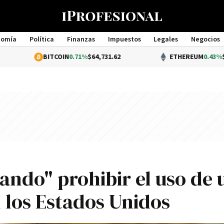
nomía
Política
Finanzas
Impuestos
Legales
Negocios
Management
BITCOIN
0.71%
$64,731.62
ETHEREUM
0.43%
$1,907.82
ando" prohibir el uso de 
 los Estados Unidos