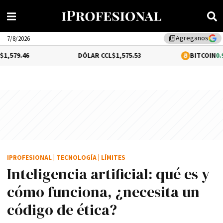
Agreganos
library_add
7/8/2026
DÓLAR CCL
$1,575.53
BITCOIN
0.92%
$64,86
IPROFESIONAL
|
TECNOLOGÍA
|
LÍMITES
Inteligencia artificial: qué es y
cómo funciona, ¿necesita un
código de ética?