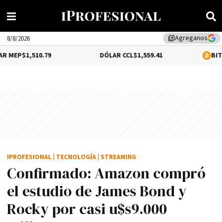
Agreganos
library_add
8/8/2026
0.79
DÓLAR CCL
$1,559.41
BITCOIN
0.12%
$
IPROFESIONAL
|
TECNOLOGÍA
|
STREAMING
Confirmado: Amazon compró
el estudio de James Bond y
Rocky por casi u$s9.000