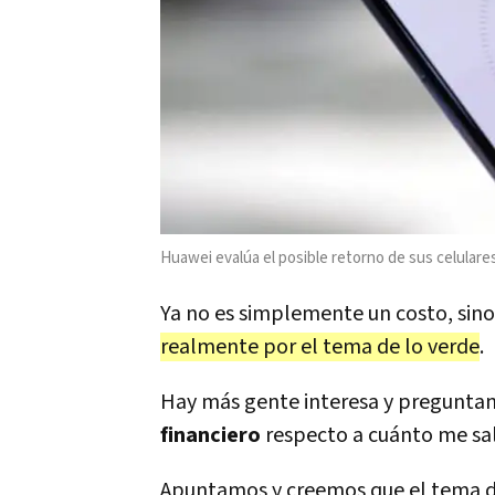
Huawei evalúa el posible retorno de sus celulares
Ya no es simplemente un costo, sin
realmente por el tema de lo verde
.
Hay más gente interesa y pregunta
financiero
respecto a cuánto me sal
Apuntamos y creemos que el tema de