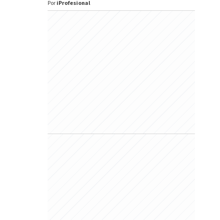
Por
iProfesional