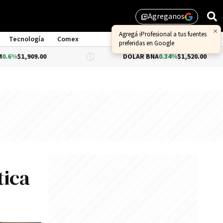
Agreganos
library_add
Tecnología
Comex
DÓLAR BNA
0.34%
$1,520.00
DÓL
tica