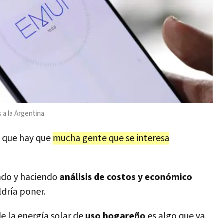
 a la Argentina.
o que hay que
mucha gente que se interesa
ndo y haciendo
análisis de costos y económico
dría poner.
 la energía solar de
uso hogareño
es algo que va