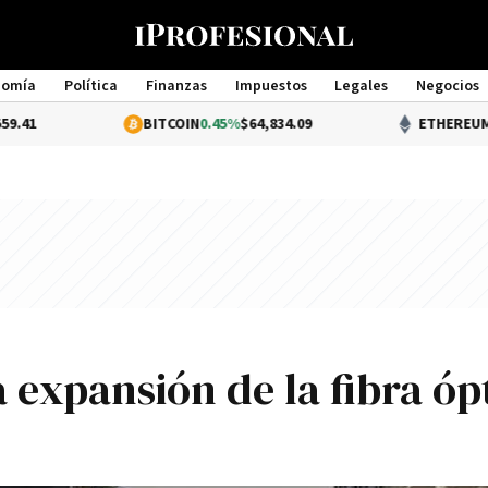
nomía
Política
Finanzas
Impuestos
Legales
Negocios
Management
BITCOIN
0.45%
$64,834.09
ETHEREUM
0.6%
$1,909.00
 expansión de la fibra óp