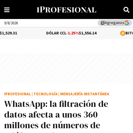
Agreganos
library_add
9/8/2026
DÓLAR CCL
-1.25%
$1,556.14
BITCOIN
0.31%
$64,
IPROFESIONAL
|
TECNOLOGÍA
|
MENSAJERÍA INSTANTÁNEA
WhatsApp: la filtración de
datos afecta a unos 360
millones de números de